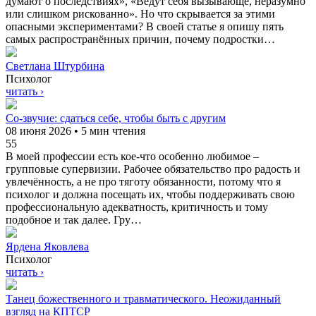
думают о последствиях», «Ведут себя вызывающе, неразумно
или слишком рискованно». Но что скрывается за этими
опасными экспериментами? В своей статье я опишу пять
самых распространённых причин, почему подростки…
Светлана Штурбина
Психолог
читать ›
Со-звучие: сдаться себе, чтобы быть с другим
08 июня 2026 • 5 мин чтения
55
В моей профессии есть кое-что особенно любимое –
групповые супервизии. Рабочее обязательство про радость и
увлечённость, а не про тяготу обязанности, потому что я
психолог и должна посещать их, чтобы поддерживать свою
профессиональную адекватность, критичность и тому
подобное и так далее. Гру…
Ярдена Яковлева
Психолог
читать ›
Танец божественного и травматического. Неожиданный
взгляд на КПТСР