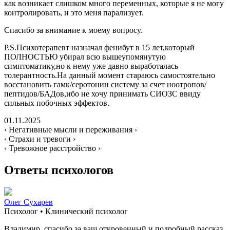
как возникает слишком много переменных, которые я не могу
контролировать, и это меня парализует.
Спасибо за внимание к моему вопросу.
P.S.Психотерапевт назначал фенибут в 15 лет,который
ПОЛНОСТЬЮ убирал всю вышеупомянутую
симптоматику,но к нему уже давно выработалась
толерантность.На данный момент стараюсь самостоятельно
восстановить гамк/серотонин систему за счет ноотропов/
пептидов/БАДов,ибо не хочу принимать СИОЗС ввиду
сильных побочных эффектов.
01.11.2025
‹ Негативные мысли и переживания ›
‹ Страхи и тревоги ›
‹ Тревожное расстройство ›
Ответы психологов
Олег Сухарев
Психолог • Клинический психолог
Владимир, спасибо за ваш откровенный и подробный рассказ