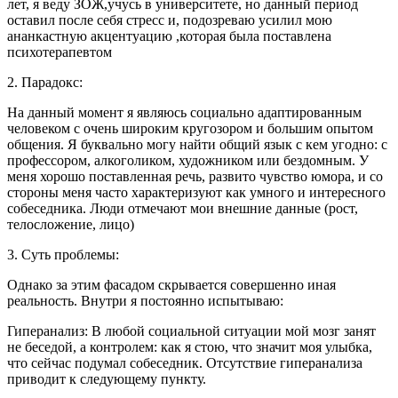
лет, я веду ЗОЖ,учусь в университете, но данный период
оставил после себя стресс и, подозреваю усилил мою
ананкастную акцентуацию ,которая была поставлена
психотерапевтом
2. Парадокс:
На данный момент я являюсь социально адаптированным
человеком с очень широким кругозором и большим опытом
общения. Я буквально могу найти общий язык с кем угодно: с
профессором, алкоголиком, художником или бездомным. У
меня хорошо поставленная речь, развито чувство юмора, и со
стороны меня часто характеризуют как умного и интересного
собеседника. Люди отмечают мои внешние данные (рост,
телосложение, лицо)
3. Суть проблемы:
Однако за этим фасадом скрывается совершенно иная
реальность. Внутри я постоянно испытываю:
Гиперанализ: В любой социальной ситуации мой мозг занят
не беседой, а контролем: как я стою, что значит моя улыбка,
что сейчас подумал собеседник. Отсутствие гиперанализа
приводит к следующему пункту.