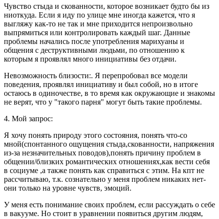
Чувство стыда и скованности, которое возникает будто бы из
ниоткуда. Если я иду по улице мне иногда кажется, что я
выгляжу как-то не так и мне приходится непроизвольно
выпрямиться или контролировать каждый шаг. Данные
проблемы начались после употребления марихуаны и
общения с деструктивными людьми, по отношению к
которым я проявлял много инициативы без отдачи.
Невозможность близости:. Я перепробовал все модели
поведения, проявлял инициативу и был собой, но в итоге
остаюсь в одиночестве, в то время как окружающие и знакомы
не верят, что у "такого парня" могут быть такие проблемы.
4. Мой запрос:
Я хочу понять природу этого состояния, понять что-со
мной(спонтанного ощущения стыда,скованности, напряжения
из-за незначительных поводов),понять причину проблем в
общении/близких романтических отношениях,как вести себя
в социуме ,а также понять как справиться с этим. На кпт не
рассчитываю, т.к. сознательно у меня проблем никаких нет-
они только на уровне чувств, эмоций.
У меня есть понимание своих проблем, если рассуждать о себе
в вакууме. Но стоит в уравнении появиться другим людям,