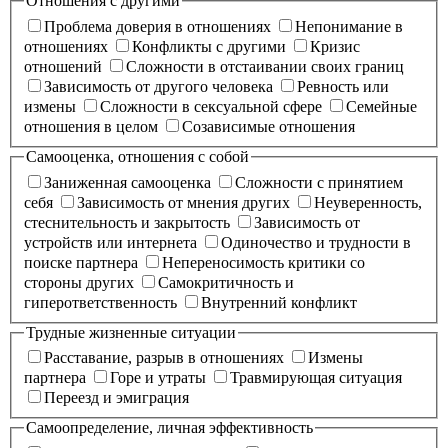
Отношения с другими
Проблема доверия в отношениях
Непонимание в
отношениях
Конфликты с другими
Кризис
отношений
Сложности в отстаивании своих границ
Зависимость от другого человека
Ревность или
измены
Сложности в сексуальной сфере
Cемейные
отношения в целом
Созависимые отношения
Самооценка, отношения с собой
Заниженная самооценка
Сложности с принятием
себя
Зависимость от мнения других
Неуверенность,
стеснительность и закрытость
Зависимость от
устройств или интернета
Одиночество и трудности в
поиске партнера
Непереносимость критики со
стороны других
Самокритичность и
гиперответственность
Внутренний конфликт
Трудные жизненные ситуации
Расставание, разрыв в отношениях
Измены
партнера
Горе и утраты
Травмирующая ситуация
Переезд и эмиграция
Самоопределение, личная эффективность