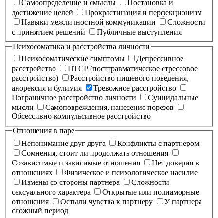
Самоопределение и смыслы
Постановка и
достижение целей
Прокрастинация и перфекционизм
Навыки межличностной коммуникации
Сложности
с принятием решений
Публичные выступления
Психосоматика и расстройства личности
Психосоматические симптомы
Депрессивное
расстройство
ПТСР (посттравматическое стрессовое
расстройство)
Расстройство пищевого поведения,
анорексия и булимия
Тревожное расстройство
Пограничное расстройство личности
Суицидальные
мысли
Самоповреждения, нанесение порезов
Обсессивно-компульсивное расстройство
Отношения в паре
Непонимание друг друга
Конфликты с партнером
Сомнения, стоит ли продолжать отношения
Созависимые и зависимые отношения
Нет доверия в
отношениях
Физическое и психологическое насилие
Измены со стороны партнера
Сложности
сексуального характера
Открытые или полиаморные
отношения
Остыли чувства к партнеру
У партнера
сложный период